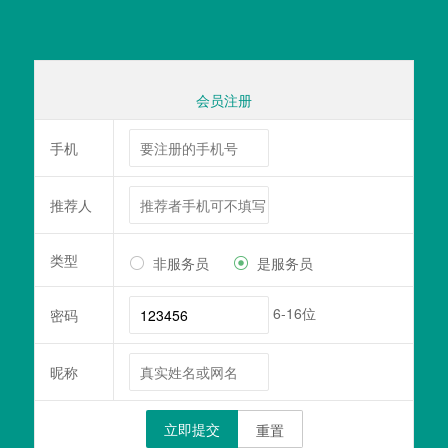
会员注册
手机
推荐人
类型
非服务员
是服务员


6-16位
密码
昵称
立即提交
重置