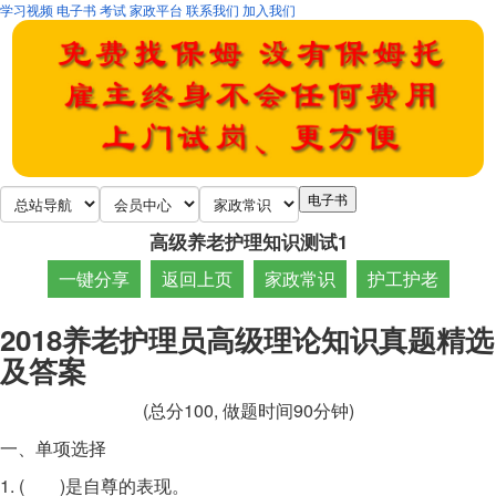
学习视频
电子书
考试
家政平台
联系我们
加入我们
高级养老护理知识测试1
一键分享
返回上页
家政常识
护工护老
2018
养老护理员高级理论知识真题精选
及答案
(总分100, 做题时间90分钟)
一、单项选择
1. ( )是自尊的表现。